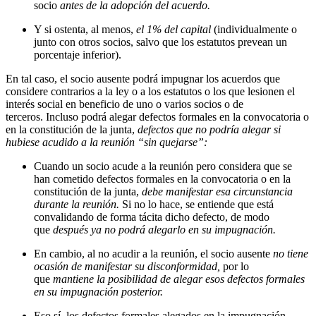
socio
antes de la adopción del acuerdo.
Y si ostenta, al menos,
el 1% del capital
(individualmente o
junto con otros socios, salvo que los estatutos prevean un
porcentaje inferior).
En tal caso, el socio ausente podrá impugnar los acuerdos que
considere contrarios a la ley o a los estatutos o los que lesionen el
interés social en beneficio de uno o varios socios o de
terceros. Incluso podrá alegar defectos formales en la convocatoria o
en la constitución de la junta,
defectos que no podría alegar si
hubiese acudido a la reunión “sin quejarse”:
Cuando un socio acude a la reunión pero considera que se
han cometido defectos formales en la convocatoria o en la
constitución de la junta,
debe manifestar esa circunstancia
durante la reunión.
Si no lo hace, se entiende que está
convalidando de forma tácita dicho defecto, de modo
que
después ya no podrá alegarlo en su impugnación.
En cambio, al no acudir a la reunión, el socio ausente
no tiene
ocasión de manifestar su disconformidad,
por lo
que
mantiene la posibilidad de alegar esos defectos formales
en su impugnación posterior.
Eso sí, los defectos formales alegados en la impugnación