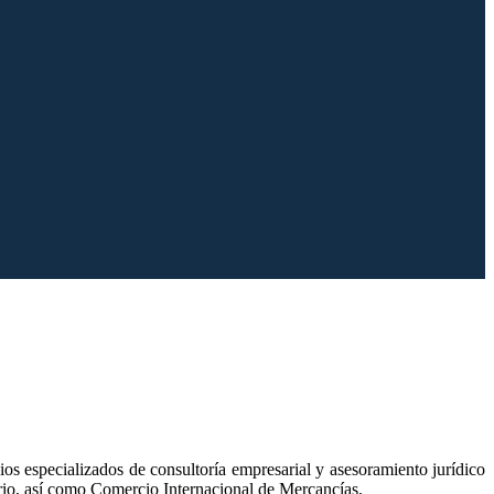
oportunos para satisfacer todas sus necesidades legales con la
s especializados de consultoría empresarial y asesoramiento jurídico
uario, así como Comercio Internacional de Mercancías.