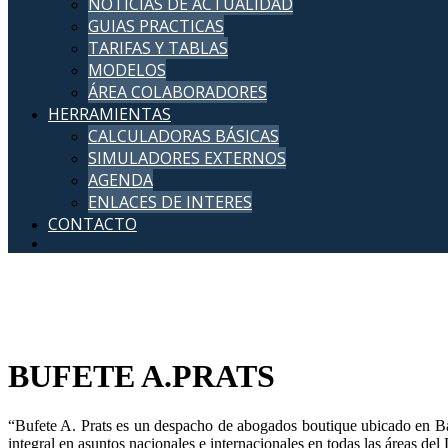
NOTICIAS DE ACTUALIDAD
GUIAS PRACTICAS
TARIFAS Y TABLAS
MODELOS
ÁREA COLABORADORES
HERRAMIENTAS
CALCULADORAS BÁSICAS
SIMULADORES EXTERNOS
AGENDA
ENLACES DE INTERES
CONTACTO
"Comprometidos con la excelencia, nos dedicamos a brindar servicios j
máxima elegancia y profesionalismo."
BUFETE A.PRATS
“Bufete A. Prats es un despacho de abogados boutique ubicado en Bar
integral en asuntos nacionales e internacionales en todas las áreas d