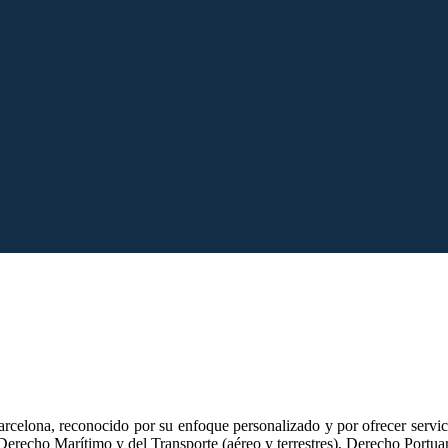
urídicos de primer nivel, garantizando soluciones eficaces y resultados 
celona, reconocido por su enfoque personalizado y por ofrecer servicio
el Derecho Marítimo y del Transporte (aéreo y terrestres), Derecho Port